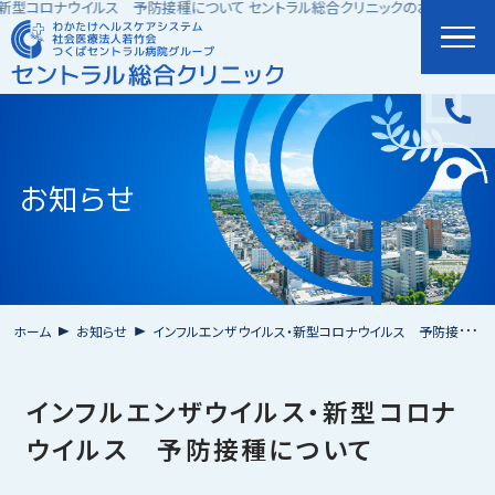
新型コロナウイルス 予防接種について セントラル総合クリニックのお知らせペー
文字サイズ
標準
拡大
お知らせ
ホーム
外来案内
ホーム
お知らせ
インフルエンザウイルス・新型コロナウイルス 予防接種について
クリニック紹介
インフルエンザウイルス・新型コロナ
ウイルス 予防接種について
診療科案内