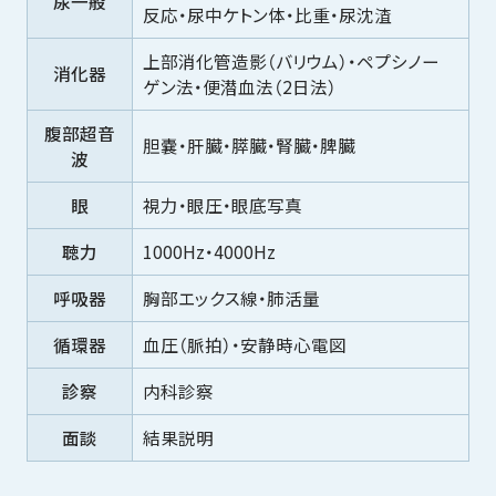
尿一般
反応・尿中ケトン体・比重・尿沈渣
上部消化管造影（バリウム）・ペプシノー
消化器
ゲン法・便潜血法（2日法）
腹部超音
胆嚢・肝臓・膵臓・腎臓・脾臓
波
眼
視力・眼圧・眼底写真
聴力
1000Hz・4000Hz
呼吸器
胸部エックス線・肺活量
循環器
血圧（脈拍）・安静時心電図
診察
内科診察
面談
結果説明