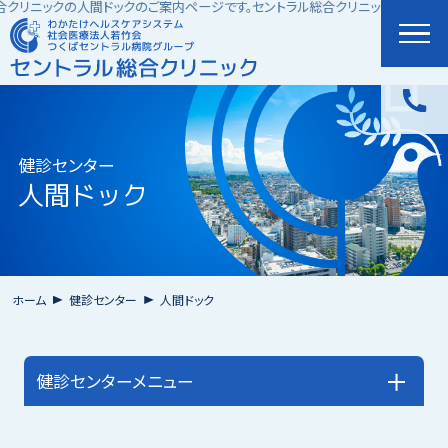
合クリニックの人間ドックのご案内ページです。
セントラル総合クリニックの人間ドッ
文字サイズ
標準
拡大
健診センター
人間ドック
ホーム
外来案内
ホーム
健診センター
人間ドック
クリニック紹介
健診センターメニュー
診療科案内